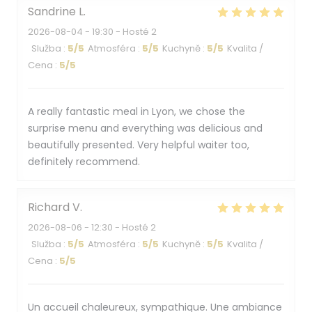
Sandrine
L
2026-08-04
- 19:30 - Hosté 2
Služba
:
5
/5
Atmosféra
:
5
/5
Kuchyně
:
5
/5
Kvalita /
Cena
:
5
/5
A really fantastic meal in Lyon, we chose the
surprise menu and everything was delicious and
beautifully presented. Very helpful waiter too,
definitely recommend.
Richard
V
2026-08-06
- 12:30 - Hosté 2
Služba
:
5
/5
Atmosféra
:
5
/5
Kuchyně
:
5
/5
Kvalita /
Cena
:
5
/5
Un accueil chaleureux, sympathique. Une ambiance