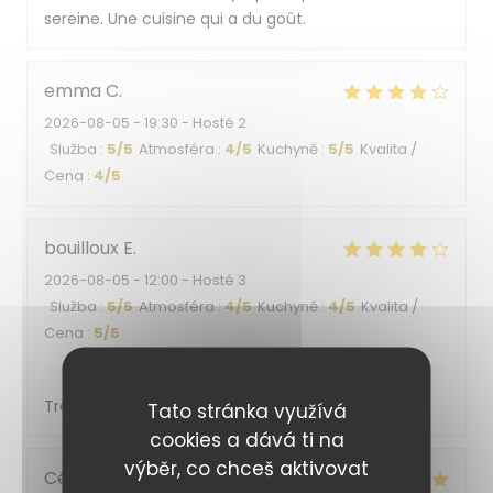
sereine. Une cuisine qui a du goût.
emma
C
2026-08-05
- 19:30 - Hosté 2
Služba
:
5
/5
Atmosféra
:
4
/5
Kuchyně
:
5
/5
Kvalita /
Cena
:
4
/5
bouilloux
E
2026-08-05
- 12:00 - Hosté 3
Služba
:
5
/5
Atmosféra
:
4
/5
Kuchyně
:
4
/5
Kvalita /
Cena
:
5
/5
Très bon accueil et service
Tato stránka využívá
cookies a dává ti na
výběr, co chceš aktivovat
Cécile
R