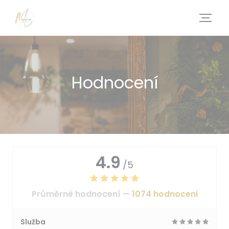
Panel pro správu cookies
Hodnocení
4.9
/5
Průměrné hodnocení —
1074 hodnoceni
Služba