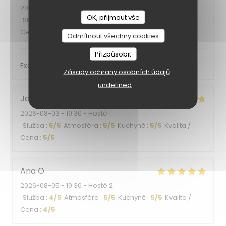
2026-08-06
- 12:30 - Hosté 2
OK, přijmout vše
Služba
:
5
/5
Atmosféra
:
4
/5
Kuchyně
:
5
/5
Kvalita /
Cena
:
5
/5
Odmítnout všechny cookies
Přizpůsobit
Excellent
Zásady ochrany osobních údajů
undefined
Jacqueline
K
2026-08-03
- 19:30 - Hosté 1
Služba
:
5
/5
Atmosféra
:
5
/5
Kuchyně
:
5
/5
Kvalita /
Cena
:
5
/5
Ana
O
2026-08-05
- 19:30 - Hosté 2
Služba
:
4
/5
Atmosféra
:
5
/5
Kuchyně
:
5
/5
Kvalita /
Cena
:
4
/5