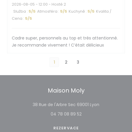
2026-08-05
- 12:00 - Hosté 2
Služba
:
5
/5
Atmosféra
:
5
/5
Kuchyně
:
5
/5
Kvalita /
Cena
:
5
/5
Cadre super, personnels au top et très attentionné.
Je recommande vivement ! C’était délicieux
1
2
3
Maison Moly
((otevře se v 
38 Rue de l'Arbre Sec 69001 Lyon
04 78 08 89 52
REZERVACE