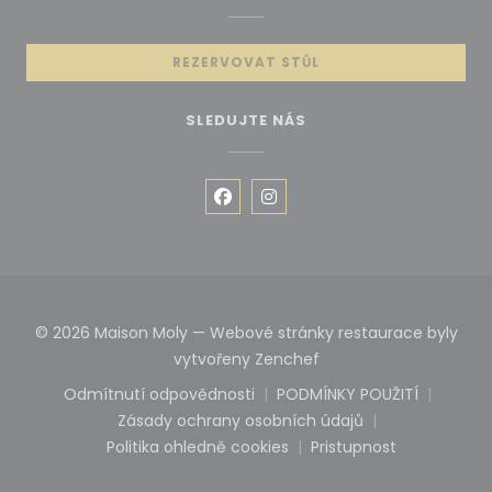
REZERVOVAT STŮL
SLEDUJTE NÁS
Facebook ((otevře se v novém
Instagram ((otevře se v 
© 2026 Maison Moly — Webové stránky restaurace byly
((otevře se v novém 
vytvořeny
Zenchef
Odmítnutí odpovědnosti
PODMÍNKY POUŽITÍ
((otevře se v novém okně))
((otevře se v no
Zásady ochrany osobních údajů
((otevře se v novém okně))
Politika ohledně cookies
Pristupnost
((otevře se v novém okně))
((otevře se v no