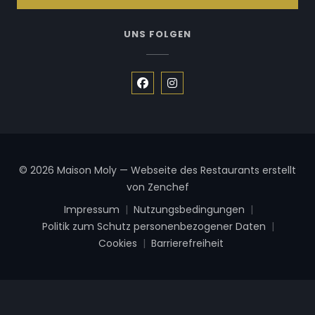
UNS FOLGEN
Facebook ((öffnet ein neues F
Instagram ((öffnet ein ne
© 2026 Maison Moly — Webseite des Restaurants erstellt
((öffnet ein neues Fenste
von
Zenchef
Impressum
Nutzungsbedingungen
((öffnet ein neues Fenster))
((öffnet ein neues Fens
Politik zum Schutz personenbezogener Daten
((öffnet ein neues Fenster))
Cookies
Barrierefreiheit
((öffnet ein neues Fenster))
((öffnet ein neues Fenste