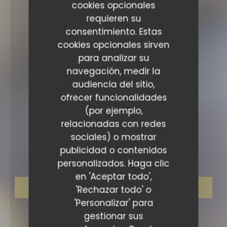
cookies opcionales
requieren su
consentimiento. Estas
cookies opcionales sirven
para analizar su
navegación, medir la
audiencia del sitio,
ofrecer funcionalidades
(por ejemplo,
relacionadas con redes
RESTAURANTE BISTRONOMIQUE
•
LYON
sociales) o mostrar
Maison Moly
publicidad o contenidos
personalizados. Haga clic
en 'Aceptar todo',
RESERVAR UNA MESA
'Rechazar todo' o
'Personalizar' para
gestionar sus