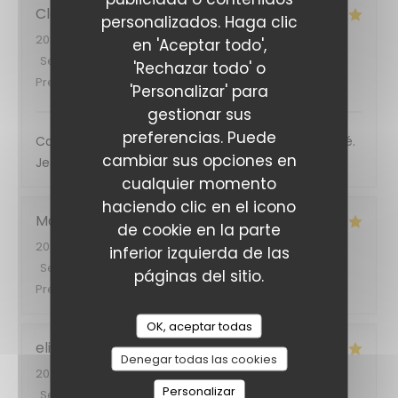
Clémentine
C
personalizados. Haga clic
2026-08-05
- 12:00 - Invitados 2
en 'Aceptar todo',
Servicio
:
5
/5
Ambiente
:
5
/5
Menú
:
5
/5
Calidad /
'Rechazar todo' o
Precio
:
5
/5
'Personalizar' para
gestionar sus
preferencias. Puede
Cadre super, personnels au top et très attentionné.
cambiar sus opciones en
Je recommande vivement ! C’était délicieux
cualquier momento
haciendo clic en el icono
Marie
M
de cookie en la parte
2026-08-04
- 20:00 - Invitados 2
inferior izquierda de las
Servicio
:
5
/5
Ambiente
:
5
/5
Menú
:
5
/5
Calidad /
páginas del sitio.
Precio
:
5
/5
OK, aceptar todas
elias
J
Denegar todas las cookies
2026-08-04
- 12:45 - Invitados 2
Personalizar
Servicio
:
5
/5
Ambiente
:
5
/5
Menú
:
5
/5
Calidad /