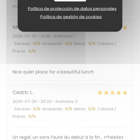
Precio
:
5
/5
Política de protección de datos personales
Política de gestión de cookies
Monica
B
2026-07-30
- 13:00 - Invitados 1
Servicio
:
5
/5
Ambiente
:
5
/5
Menú
:
5
/5
Calidad /
Precio
:
5
/5
Nice quiet place for a beautiful lunch
Cedric
L
2026-07-28
- 20:00 - Invitados 3
Servicio
:
5
/5
Ambiente
:
5
/5
Menú
:
5
/5
Calidad /
Precio
:
5
/5
Un regal, un sans faute du debut à la fin… n’hésitez