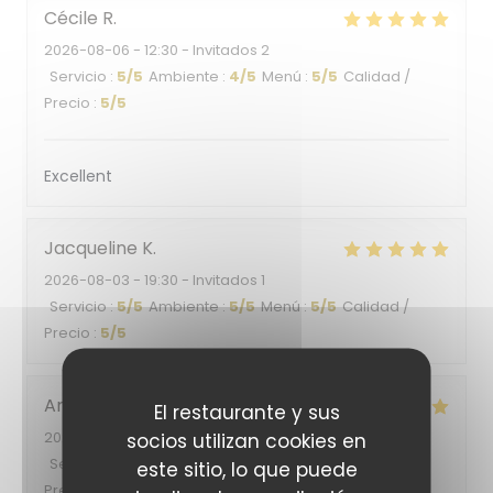
Cécile
R
2026-08-06
- 12:30 - Invitados 2
Servicio
:
5
/5
Ambiente
:
4
/5
Menú
:
5
/5
Calidad /
Precio
:
5
/5
Excellent
Jacqueline
K
2026-08-03
- 19:30 - Invitados 1
Servicio
:
5
/5
Ambiente
:
5
/5
Menú
:
5
/5
Calidad /
Precio
:
5
/5
Ana
O
El restaurante y sus
2026-08-05
socios utilizan cookies en
- 19:30 - Invitados 2
Servicio
:
4
/5
Ambiente
:
5
/5
Menú
:
5
/5
Calidad /
este sitio, lo que puede
Precio
:
4
/5