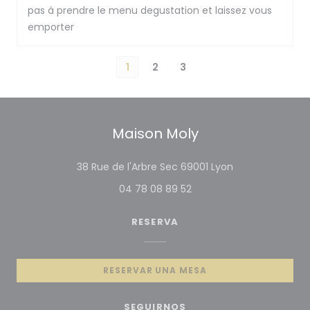
pas à prendre le menu degustation et laissez vous
emporter
1
2
3
Maison Moly
((abre en una 
38 Rue de l'Arbre Sec 69001 Lyon
04 78 08 89 52
RESERVA
RESERVAR UNA MESA
SEGUIRNOS