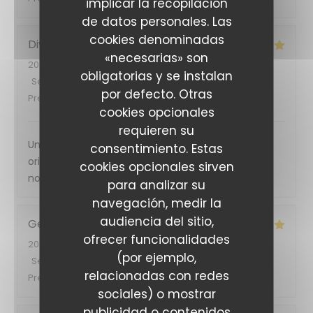
implicar la recopilación
de datos personales. Las
cookies denominadas
Divina
B
«necesarias» son
2026-08-03
- 12:00 - Invitados 2
obligatorias y se instalan
Servicio
:
5
/5
Ambiente
:
5
/5
Menú
:
5
/5
Calidad /
por defecto. Otras
Precio
:
5
/5
cookies opcionales
requieren su
Un accueil chaleureux , une cuisine et des saveurs
consentimiento. Estas
originales , donc comme jamais deux sans trois …
cookies opcionales sirven
nous reviendrons !
para analizar su
navegación, medir la
audiencia del sitio,
Georg
B
ofrecer funcionalidades
2026-08-03
- 19:30 - Invitados 3
(por ejemplo,
Servicio
:
5
/5
Ambiente
:
4
/5
Menú
:
5
/5
Calidad /
relacionadas con redes
Precio
:
5
/5
sociales) o mostrar
publicidad o contenidos