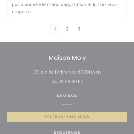
pas à prendre le menu degustation et laissez vous
emporter
1
2
3
Maison Moly
((abre en una 
38 Rue de l'Arbre Sec 69001 Lyon
04 78 08 89 52
RESERVA
RESERVAR UNA MESA
SEGUIRNOS