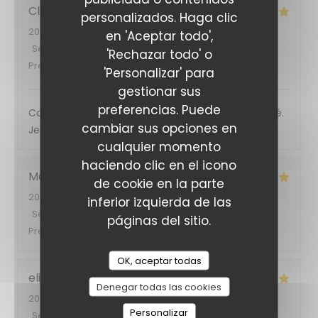
Clémentine
C
personalizados. Haga clic
2026-08-05
- 12:00 - Invitados 2
en 'Aceptar todo',
Servicio
:
5
/5
Ambiente
:
5
/5
Menú
:
5
/5
Calidad /
'Rechazar todo' o
Precio
:
5
/5
'Personalizar' para
gestionar sus
preferencias. Puede
Cadre super, personnels au top et très attentionné.
cambiar sus opciones en
Je recommande vivement ! C’était délicieux
cualquier momento
haciendo clic en el icono
Marie
M
de cookie en la parte
2026-08-04
- 20:00 - Invitados 2
inferior izquierda de las
Servicio
:
5
/5
Ambiente
:
5
/5
Menú
:
5
/5
Calidad /
páginas del sitio.
Precio
:
5
/5
OK, aceptar todas
elias
J
Denegar todas las cookies
2026-08-04
- 12:45 - Invitados 2
Personalizar
Servicio
:
5
/5
Ambiente
:
5
/5
Menú
:
5
/5
Calidad /