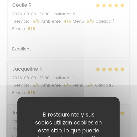
Cécile
R
2026-08-06
- 12:30 - Invitados 2
Servicio
:
5
/5
Ambiente
:
4
/5
Menú
:
5
/5
Calidad /
Precio
:
5
/5
Excellent
Jacqueline
K
2026-08-03
- 19:30 - Invitados 1
Servicio
:
5
/5
Ambiente
:
5
/5
Menú
:
5
/5
Calidad /
Precio
:
5
/5
Ana
O
El restaurante y sus
2026-08-05
socios utilizan cookies en
- 19:30 - Invitados 2
Servicio
:
4
/5
Ambiente
:
5
/5
Menú
:
5
/5
Calidad /
este sitio, lo que puede
Precio
:
4
/5