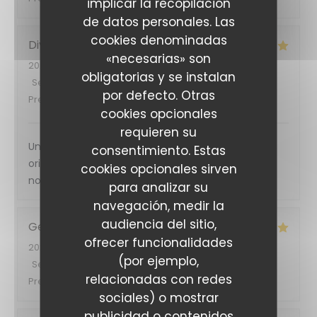
implicar la recopilación
de datos personales. Las
cookies denominadas
Divina
B
«necesarias» son
2026-08-03
- 12:00 - Invitados 2
obligatorias y se instalan
Servicio
:
5
/5
Ambiente
:
5
/5
Menú
:
5
/5
Calidad /
por defecto. Otras
Precio
:
5
/5
cookies opcionales
requieren su
Un accueil chaleureux , une cuisine et des saveurs
consentimiento. Estas
originales , donc comme jamais deux sans trois …
cookies opcionales sirven
nous reviendrons !
para analizar su
navegación, medir la
audiencia del sitio,
Georg
B
ofrecer funcionalidades
2026-08-03
- 19:30 - Invitados 3
(por ejemplo,
Servicio
:
5
/5
Ambiente
:
4
/5
Menú
:
5
/5
Calidad /
relacionadas con redes
Precio
:
5
/5
sociales) o mostrar
publicidad o contenidos