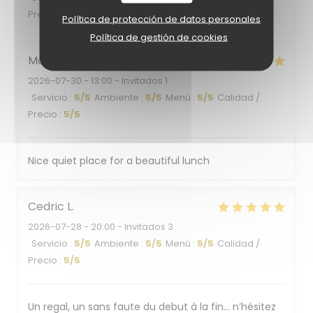
Precio
:
5
/5
Política de protección de datos personales
Política de gestión de cookies
Monica
B
2026-07-30
- 13:00 - Invitados 1
Servicio
:
5
/5
Ambiente
:
5
/5
Menú
:
5
/5
Calidad /
Precio
:
5
/5
Nice quiet place for a beautiful lunch
Cedric
L
2026-07-28
- 20:00 - Invitados 3
Servicio
:
5
/5
Ambiente
:
5
/5
Menú
:
5
/5
Calidad /
Precio
:
5
/5
Un regal, un sans faute du debut à la fin… n’hésitez