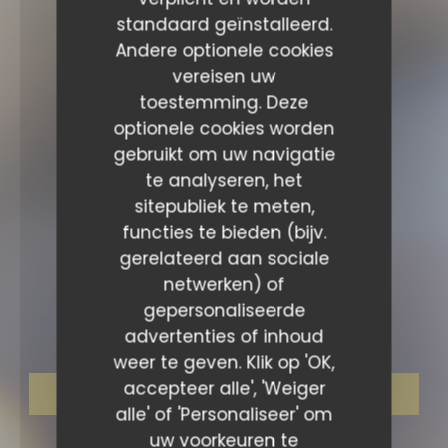
standaard geïnstalleerd.
Andere optionele cookies
vereisen uw
toestemming. Deze
optionele cookies worden
gebruikt om uw navigatie
te analyseren, het
sitepubliek te meten,
functies te bieden (bijv.
gerelateerd aan sociale
BISTRONOMIC RESTAURANT
•
LYON
netwerken) of
gepersonaliseerde
Maison Moly
advertenties of inhoud
weer te geven. Klik op 'OK,
accepteer alle', 'Weiger
RESERVEER EEN TAFEL
alle' of 'Personaliseer' om
uw voorkeuren te