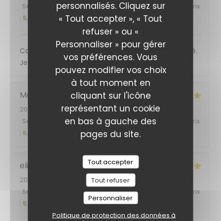
personnalisés. Cliquez sur
Service
:
5
/5
Ambiance
:
5
/5
Cuisine
:
5
/5
Qualité / Prix
« Tout accepter », « Tout
:
5
/5
refuser » ou «
Personnaliser » pour gérer
Cadre super, personnels au top et très attentionné.
vos préférences. Vous
Je recommande vivement ! C’était délicieux
pouvez modifier vos choix
à tout moment en
Marie
M
cliquant sur l'icône
représentant un cookie
2026-08-04
- 20:00 - Couverts 2
en bas à gauche des
Service
:
5
/5
Ambiance
:
5
/5
Cuisine
:
5
/5
Qualité / Prix
pages du site.
:
5
/5
Tout accepter
elias
J
2026-08-04
- 12:45 - Couverts 2
Tout refuser
Service
:
5
/5
Ambiance
:
5
/5
Cuisine
:
5
/5
Qualité / Prix
Personnaliser
:
5
/5
Politique de protection des données à