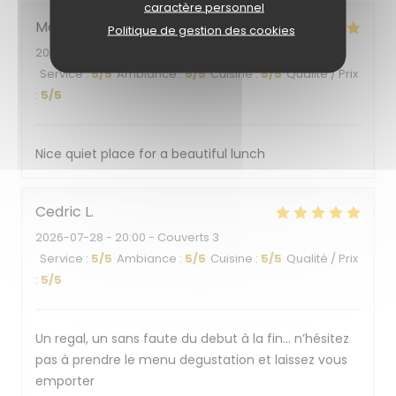
caractère personnel
Monica
B
Politique de gestion des cookies
2026-07-30
- 13:00 - Couverts 1
Service
:
5
/5
Ambiance
:
5
/5
Cuisine
:
5
/5
Qualité / Prix
:
5
/5
Nice quiet place for a beautiful lunch
Cedric
L
2026-07-28
- 20:00 - Couverts 3
Service
:
5
/5
Ambiance
:
5
/5
Cuisine
:
5
/5
Qualité / Prix
:
5
/5
Un regal, un sans faute du debut à la fin… n’hésitez
pas à prendre le menu degustation et laissez vous
emporter