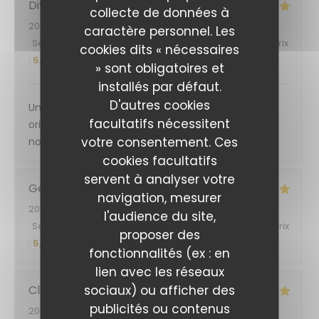
Divina
B
collecte de données à
2026-08-03
- 12:00 - Couverts 2
caractère personnel. Les
Service
:
5
/5
Ambiance
:
5
/5
Cuisine
:
5
/5
Qualité / Prix
cookies dits « nécessaires
:
5
/5
» sont obligatoires et
installés par défaut.
D'autres cookies
Un accueil chaleureux , une cuisine et des saveurs
facultatifs nécessitent
originales , donc comme jamais deux sans trois …
votre consentement. Ces
nous reviendrons !
cookies facultatifs
servent à analyser votre
Georg
B
navigation, mesurer
2026-08-03
- 19:30 - Couverts 3
l'audience du site,
Service
:
5
/5
Ambiance
:
4
/5
Cuisine
:
5
/5
Qualité / Prix
proposer des
:
5
/5
fonctionnalités (ex : en
lien avec les réseaux
sociaux) ou afficher des
Clémentine
C
publicités ou contenus
2026-08-05
- 12:00 - Couverts 2