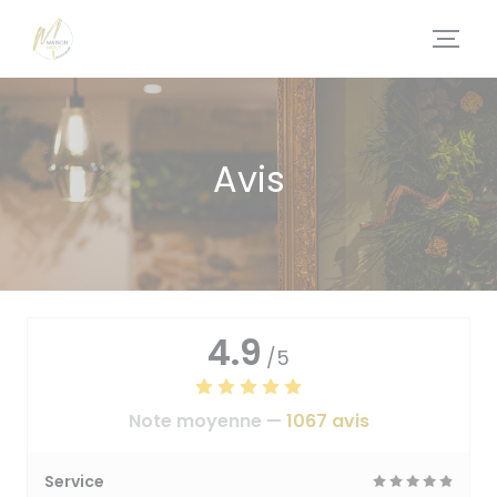
Personnalisation de vos choix en matière de cookies
Avis
4.9
/5
Note moyenne —
1067 avis
Service