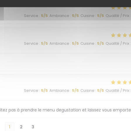
Service
:
5
/5
Ambiance
:
5
/5
Cuisine
:
5
/5
Qualité / Prix
:
Service
:
5
/5
Ambiance
:
5
/5
Cuisine
:
5
/5
Qualité / Prix
:
Service
:
5
/5
Ambiance
:
5
/5
Cuisine
:
5
/5
Qualité / Prix
:
ésitez pas à prendre le menu degustation et laissez vous emporte
1
2
3