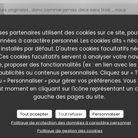
eurs originales , donc comme jamais deux sans trois … nous
ses partenaires utilisent des cookies sur ce site, po
nnées à caractère personnel. Les cookies dits « néc
Service
:
5
/5
Ambiance
:
4
/5
Cuisine
:
5
/5
Qualité / Prix
:
 installés par défaut. D'autres cookies facultatifs n
es cookies facultatifs servent à analyser votre nav
e, proposer des fonctionnalités (ex : en lien avec le
publicités ou contenus personnalisés. Cliquez sur « T
Service
:
5
/5
Ambiance
:
5
/5
Cuisine
:
5
/5
Qualité / Prix
:
u « Personnaliser » pour gérer vos préférences. Vou
ut moment en cliquant sur l'icône représentant un 
gauche des pages du site.
ionné. Je recommande vivement ! C’était délicieux
Tout accepter
Tout refuser
Personnaliser
Politique de protection des données à caractère personnel
Service
:
5
/5
Ambiance
:
5
/5
Cuisine
:
5
/5
Qualité / Prix
:
Politique de gestion des cookies