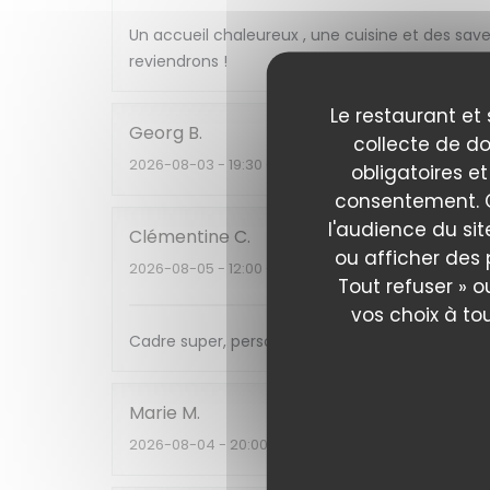
Un accueil chaleureux , une cuisine et des sav
reviendrons !
Le restaurant et 
Georg
B
collecte de do
2026-08-03
- 19:30 - Couverts 3
obligatoires et
consentement. C
l'audience du sit
Clémentine
C
ou afficher des 
2026-08-05
- 12:00 - Couverts 2
Tout refuser » o
vos choix à to
Cadre super, personnels au top et très attent
Marie
M
2026-08-04
- 20:00 - Couverts 2