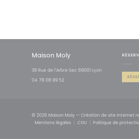
Maison Moly
RÉSER
((ouvre une nouv
38 Rue de l'Arbre Sec 69001 Lyon
RÉSE
04 78 08 89 52
© 2026 Maison Moly — Création de site internet 
Mentions légales
CGU
Politique de protect
((ouvre une nouvelle fenêtre))
((ouvre une nouvelle fe