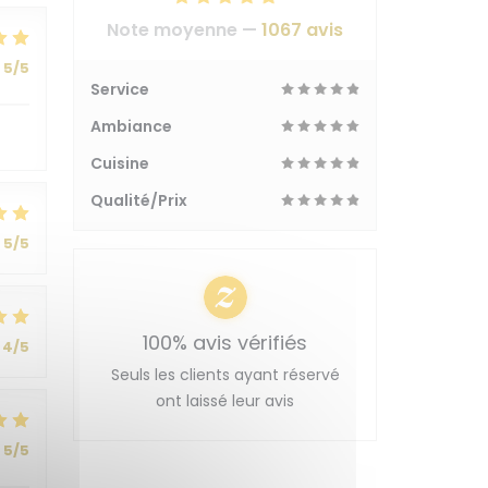
Note moyenne —
1067 avis
5
/5
Service
Ambiance
Cuisine
Qualité/Prix
5
/5
100% avis vérifiés
4
/5
Seuls les clients ayant réservé
ont laissé leur avis
5
/5