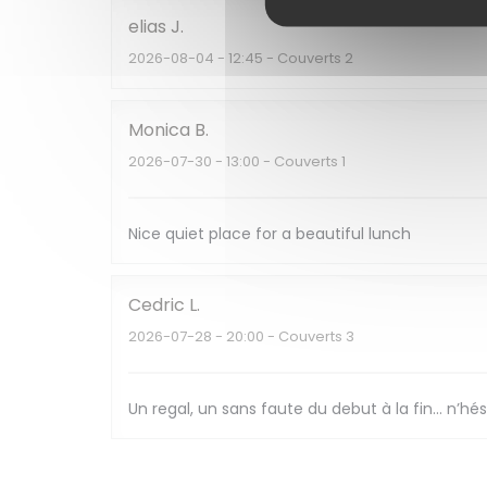
elias
J
2026-08-04
- 12:45 - Couverts 2
Monica
B
2026-07-30
- 13:00 - Couverts 1
Nice quiet place for a beautiful lunch
Cedric
L
2026-07-28
- 20:00 - Couverts 3
Un regal, un sans faute du debut à la fin… n’h