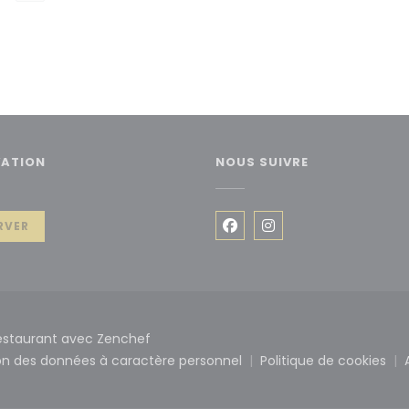
VATION
NOUS SUIVRE
elle fenêtre))
RVER
Facebook ((ouvre une no
Instagram ((ouvre 
((ouvre une nouvelle fenêtre))
restaurant avec
Zenchef
ion des données à caractère personnel
Politique de cookies
nêtre))
((ouvre une nouvelle fenêtre))
((ouvre une