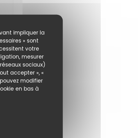
uvant impliquer la
essaires » sont
5
/5
écessitent votre
igation, mesurer
s réseaux sociaux)
out accepter », «
5
/5
s pouvez modifier
cookie en bas à
5
/5