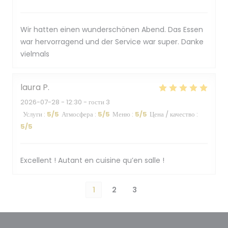
Wir hatten einen wunderschönen Abend. Das Essen
war hervorragend und der Service war super. Danke
vielmals
laura
P
2026-07-28
- 12:30 - гости 3
Услуги
:
5
/5
Атмосфера
:
5
/5
Меню
:
5
/5
Цена / качество
:
5
/5
Excellent ! Autant en cuisine qu’en salle !
1
2
3