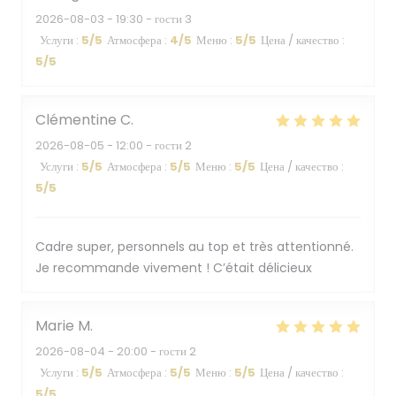
2026-08-03
- 19:30 - гости 3
Услуги
:
5
/5
Атмосфера
:
4
/5
Меню
:
5
/5
Цена / качество
:
5
/5
Clémentine
C
2026-08-05
- 12:00 - гости 2
Услуги
:
5
/5
Атмосфера
:
5
/5
Меню
:
5
/5
Цена / качество
:
5
/5
Cadre super, personnels au top et très attentionné.
Je recommande vivement ! C’était délicieux
Marie
M
2026-08-04
- 20:00 - гости 2
Услуги
:
5
/5
Атмосфера
:
5
/5
Меню
:
5
/5
Цена / качество
:
5
/5