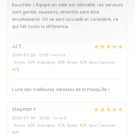
bouchée. L’équipe en salle est adorable. Les serveurs
sont gentils, souriants, attentifs sans être
envahissants. On se sent accueilli et considéré, ce
qui fait toute la différence.
JJ
T
2026-07-29
- 12:00 - гости 3
Услуги
:
5
/5
Атмосфера
:
5
/5
Меню
:
5
/5
Цена / качество
:
5
/5
L'une des meilleures adresses de la Presqu'île !
Stephan
F
2026-07-30
- 20:00 - гости 3
Услуги
:
5
/5
Атмосфера
:
5
/5
Меню
:
5
/5
Цена / качество
:
5
/5