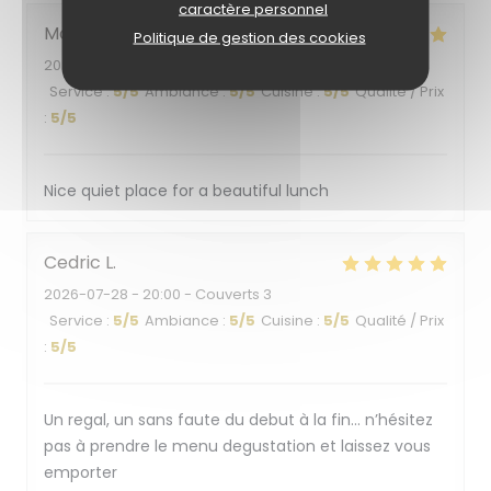
caractère personnel
Monica
B
Politique de gestion des cookies
2026-07-30
- 13:00 - Couverts 1
Service
:
5
/5
Ambiance
:
5
/5
Cuisine
:
5
/5
Qualité / Prix
:
5
/5
Nice quiet place for a beautiful lunch
Cedric
L
2026-07-28
- 20:00 - Couverts 3
Service
:
5
/5
Ambiance
:
5
/5
Cuisine
:
5
/5
Qualité / Prix
:
5
/5
Un regal, un sans faute du debut à la fin… n’hésitez
pas à prendre le menu degustation et laissez vous
emporter