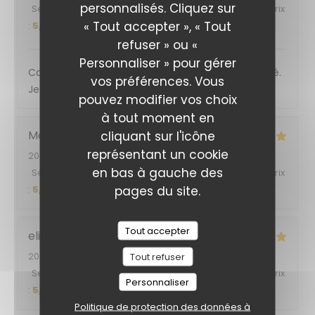
personnalisés. Cliquez sur
Service
:
5
/5
Ambiance
:
5
/5
Cuisine
:
5
/5
Qualité / Prix
« Tout accepter », « Tout
:
5
/5
refuser » ou «
Personnaliser » pour gérer
Cadre super, personnels au top et très attentionné.
vos préférences. Vous
Je recommande vivement ! C’était délicieux
pouvez modifier vos choix
à tout moment en
Marie
M
cliquant sur l'icône
représentant un cookie
2026-08-04
- 20:00 - Couverts 2
en bas à gauche des
Service
:
5
/5
Ambiance
:
5
/5
Cuisine
:
5
/5
Qualité / Prix
pages du site.
:
5
/5
Tout accepter
elias
J
2026-08-04
- 12:45 - Couverts 2
Tout refuser
Service
:
5
/5
Ambiance
:
5
/5
Cuisine
:
5
/5
Qualité / Prix
Personnaliser
:
5
/5
Politique de protection des données à