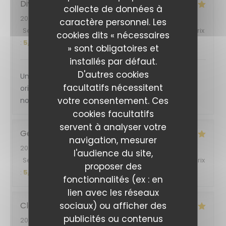
Divina
B
collecte de données à
2026-08-03
- 12:00 - Couverts 2
caractère personnel. Les
Service
:
5
/5
Ambiance
:
5
/5
Cuisine
:
5
/5
Qualité / Prix
cookies dits « nécessaires
:
5
/5
» sont obligatoires et
installés par défaut.
D'autres cookies
Un accueil chaleureux , une cuisine et des saveurs
facultatifs nécessitent
originales , donc comme jamais deux sans trois …
votre consentement. Ces
nous reviendrons !
cookies facultatifs
servent à analyser votre
Georg
B
navigation, mesurer
2026-08-03
- 19:30 - Couverts 3
l'audience du site,
Service
:
5
/5
Ambiance
:
4
/5
Cuisine
:
5
/5
Qualité / Prix
proposer des
:
5
/5
fonctionnalités (ex : en
lien avec les réseaux
sociaux) ou afficher des
Clémentine
C
publicités ou contenus
2026-08-05
- 12:00 - Couverts 2