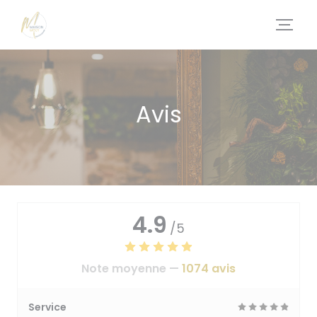
Personnalisation de vos choix en matière de cookies
Avis
4.9
/5
Note moyenne —
1074 avis
Service