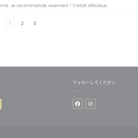
ionné. Je recommande vivement ! C’était délicieux
1
2
3
フォローしてください
ウで開きます))
Facebook ((新しいウ
Instagram ((