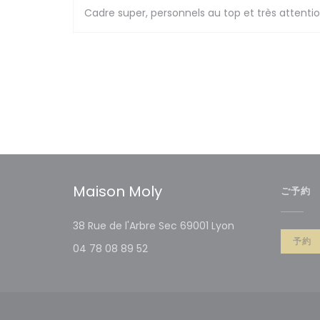
Cadre super, personnels au top et très attent
Maison Moly
ご予約
((新しいウィンド
38 Rue de l'Arbre Sec 69001 Lyon
予約
04 78 08 89 52