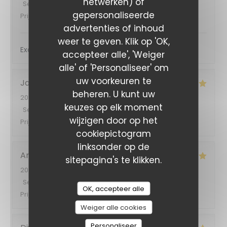
netwerken) of
Service
:
5
/5
Atmosfeer
:
4
/5
Keuken
:
5
/5
Kwaliteit /
gepersonaliseerde
Prijs
:
5
/5
advertenties of inhoud
weer te geven. Klik op 'OK,
Excellent
accepteer alle', 'Weiger
alle' of 'Personaliseer' om
uw voorkeuren te
Jacqueline
K
beheren. U kunt uw
2026-08-03
- 19:30 - Gasten 1
keuzes op elk moment
Service
:
5
/5
Atmosfeer
:
5
/5
Keuken
:
5
/5
Kwaliteit /
wijzigen door op het
Prijs
:
5
/5
cookiepictogram
linksonder op de
Ana
O
sitepagina's te klikken.
2026-08-05
- 19:30 - Gasten 2
Service
:
4
/5
Atmosfeer
:
5
/5
Keuken
:
5
/5
Kwaliteit /
OK, accepteer alle
Prijs
:
4
/5
Weiger alle cookies
Personaliseer