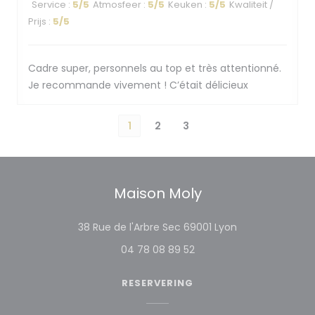
Service
:
5
/5
Atmosfeer
:
5
/5
Keuken
:
5
/5
Kwaliteit /
Prijs
:
5
/5
Cadre super, personnels au top et très attentionné.
Je recommande vivement ! C’était délicieux
1
2
3
Maison Moly
((opent in een 
38 Rue de l'Arbre Sec 69001 Lyon
04 78 08 89 52
RESERVERING