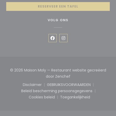
RESERVEER EEN TAFEL
VOLG ONS
Facebook ((opent in een nieuw
Instagram ((opent in een
© 2026 Maison Moly — Restaurant website gecreëerd
((opent in een nieuw ven
door
Zenchef
Disclaimer
GEBRUIKSVOORWAARDEN
((opent in een nieuw venster))
((opent in een nieuw ve
Beleid bescherming persoonsgegevens
((opent in een nieuw venster))
Cookies beleid
Toegankelijkheid
((opent in een nieuw venster))
((opent in een nieuw 