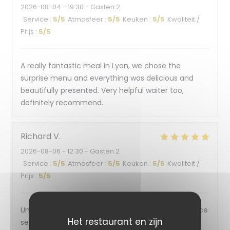
2026-08-04
- 19:30 - Gasten 2
Service
:
5
/5
Atmosfeer
:
5
/5
Keuken
:
5
/5
Kwaliteit /
Prijs
:
5
/5
A really fantastic meal in Lyon, we chose the
surprise menu and everything was delicious and
beautifully presented. Very helpful waiter too,
definitely recommend.
Richard
V
2026-08-06
- 12:30 - Gasten 2
Service
:
5
/5
Atmosfeer
:
5
/5
Keuken
:
5
/5
Kwaliteit /
Prijs
:
5
/5
Un accueil chaleureux, sympathique. Une ambiance
Het restaurant en zijn
sereine. Une cuisine qui a du goût.