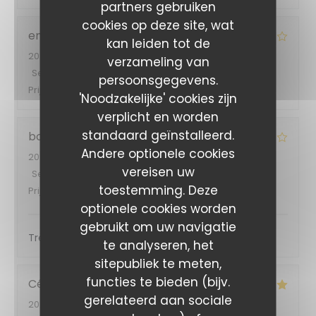
partners gebruiken
cookies op deze site, wat
emma
C
kan leiden tot de
2026-08-05
- 19:30 - Gasten 2
verzameling van
Service
:
5
/5
Atmosfeer
:
4
/5
Keuken
:
5
/5
Kwaliteit /
persoonsgegevens.
Prijs
:
4
/5
'Noodzakelijke' cookies zijn
verplicht en worden
standaard geïnstalleerd.
bouilloux
E
Andere optionele cookies
2026-08-05
- 12:00 - Gasten 3
vereisen uw
Service
:
5
/5
Atmosfeer
:
4
/5
Keuken
:
4
/5
Kwaliteit /
toestemming. Deze
Prijs
:
5
/5
optionele cookies worden
gebruikt om uw navigatie
Très bon accueil et service
te analyseren, het
sitepubliek te meten,
functies te bieden (bijv.
Cécile
R
gerelateerd aan sociale
2026-08-06
- 12:30 - Gasten 2