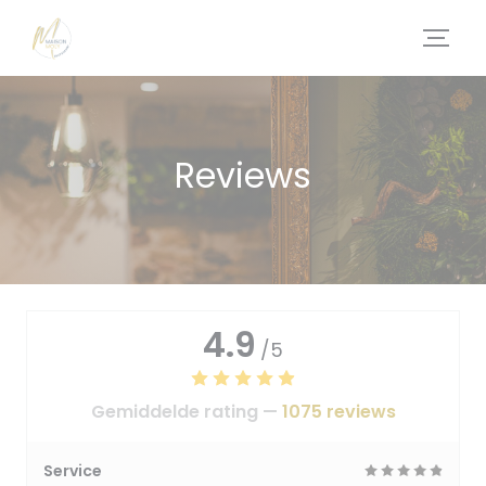
Cookies beheer paneel
Reviews
4.9
/5
Gemiddelde rating —
1075 reviews
Service