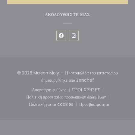
ΑΚΟΛΟΥΘΉΣΤΕ ΜΑΣ
Facebook ((ανοίγει σε νέο παράθυ
Instagram ((ανοίγει σε νέο 
© 2026 Maison Moly — Η ιστοσελίδα του εστιατορίου
((ανοίγει σε νέο παρά
δημιουργήθηκε από
Zenchef
Αποποίηση ευθύνης
ΌΡΟΙ ΧΡΉΣΗΣ
((ανοίγει σε νέο παράθυρο))
((ανοίγει σε νέο παράθυρ
Πολιτική προστασίας προσωπικών δεδομένων
((ανοίγει σε νέο παράθυρο))
Πολιτική για τα cookies
Προσβασιμότητα
((ανοίγει σε νέο παράθυρο))
((ανοίγει σε νέο παρά