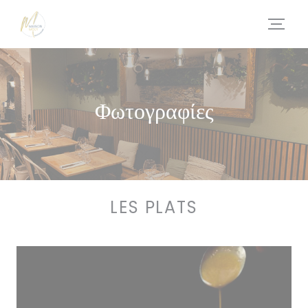
Πίνακας διαχείρισης "Μπισκότων" (Cookies)
Φωτογραφίες
LES PLATS