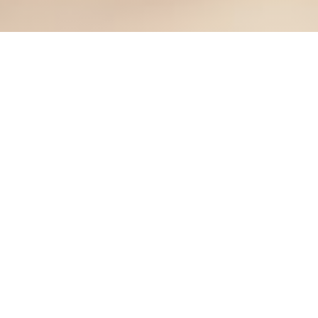
MAISON MOLY
|
LYON
Καλώς ήρθατε στο Maison Moly, μια διευθυντική διεύθυνση
γεμάτη πάθος και γεύσεις, που βρίσκεται στην καρδιά της