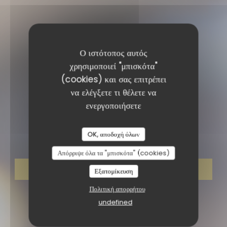
Ο ιστότοπος αυτός
χρησιμοποιεί "μπισκότα"
(cookies) και σας επιτρέπει
να ελέγξετε τι θέλετε να
ενεργοποιήσετε
ΜΠΙΣΤΡΌΝΟΜΙΚΟ ΕΣΤΙΑΤΌΡΙΟ
•
LYON
Maison Moly
OK, αποδοχή όλων
Απόρριψε όλα τα "μπισκότα" (cookies)
ΚΆΝΤΕ ΚΡΆΤΗΣΗ ΤΡΑΠΕΖΙΟΎ
Εξατομίκευση
Πολιτική απορρήτου
undefined