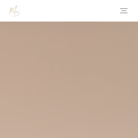
Πίνακας διαχείρισης "Μπισκότων" (Cookies)