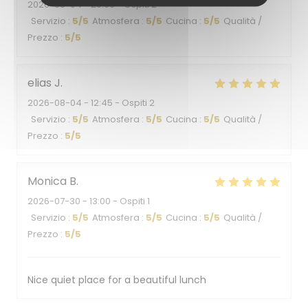
2026-08-04
- 20:00 - Ospiti 2
Servizio
:
5
/5
Atmosfera
:
5
/5
Cucina
:
5
/5
Qualità /
Prezzo
:
5
/5
elias
J
2026-08-04
- 12:45 - Ospiti 2
Servizio
:
5
/5
Atmosfera
:
5
/5
Cucina
:
5
/5
Qualità /
Prezzo
:
5
/5
Monica
B
2026-07-30
- 13:00 - Ospiti 1
Servizio
:
5
/5
Atmosfera
:
5
/5
Cucina
:
5
/5
Qualità /
Prezzo
:
5
/5
Nice quiet place for a beautiful lunch