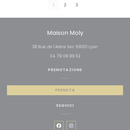
1
2
3
Maison Moly
((apre una nuov
38 Rue de l'Arbre Sec 69001 Lyon
04 78 08 89 52
PRENOTAZIONE
PRENOTA
SEGUICI
Facebook ((apre una nuova fin
Instagram ((apre una nuo