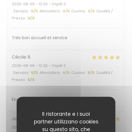
2026-08-05
- 12:00 - Ospiti 3
Servizio
:
5
/5
Atmosfera
:
4
/5
Cucina
:
4
/5
Qualità /
Prezzo
:
5
/5
Très bon accueil et service
Cécile
R
2026-08-06
- 12:30 - Ospiti 2
Servizio
:
5
/5
Atmosfera
:
4
/5
Cucina
:
5
/5
Qualità /
Prezzo
:
5
/5
Excellent
Il ristorante e i suoi
Jacqueline
K
partner utilizzano cookies
2026-08-03
- 19:30 - Ospiti 1
su questo sito, che