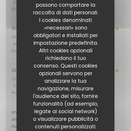
Servizio
:
5
/5
Atmosfera
:
5
/5
Cucina
:
5
/5
Qualità /
possono comportare la
Prezzo
:
5
/5
raccolta di dati personali.
I cookies denominati
«necessari» sono
Ana
O
obbligatori e installati per
2026-08-05
- 19:30 - Ospiti 2
impostazione predefinita.
Servizio
:
4
/5
Atmosfera
:
5
/5
Cucina
:
5
/5
Qualità /
Altri cookies opzionali
Prezzo
:
4
/5
richiedono il tuo
consenso. Questi cookies
Divina
B
opzionali servono per
2026-08-03
- 12:00 - Ospiti 2
analizzare la tua
Servizio
:
5
/5
Atmosfera
:
5
/5
Cucina
:
5
/5
Qualità /
navigazione, misurare
Prezzo
:
5
/5
l'audience del sito, fornire
funzionalità (ad esempio,
legate ai social network)
Un accueil chaleureux , une cuisine et des saveurs
o visualizzare pubblicità o
originales , donc comme jamais deux sans trois …
contenuti personalizzati.
nous reviendrons !