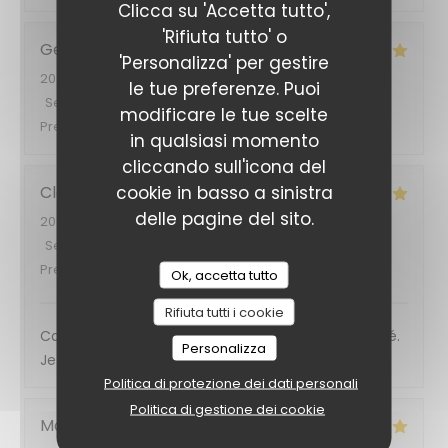
Clicca su 'Accetta tutto',
'Rifiuta tutto' o
Georg
B
'Personalizza' per gestire
2026-08-03
- 19:30 - Ospiti 3
le tue preferenze. Puoi
Servizio
:
5
/5
Atmosfera
:
4
/5
Cucina
:
5
/5
Qualità /
modificare le tue scelte
Prezzo
:
5
/5
in qualsiasi momento
cliccando sull'icona del
cookie in basso a sinistra
Clémentine
C
delle pagine del sito.
2026-08-05
- 12:00 - Ospiti 2
Servizio
:
5
/5
Atmosfera
:
5
/5
Cucina
:
5
/5
Qualità /
Prezzo
:
5
/5
Ok, accetta tutto
Rifiuta tutti i cookie
Cadre super, personnels au top et très attentionné.
Personalizza
Je recommande vivement ! C’était délicieux
Politica di protezione dei dati personali
Politica di gestione dei cookie
Marie
M