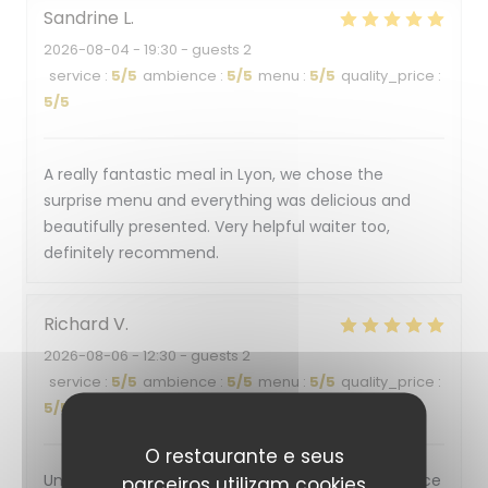
Sandrine
L
2026-08-04
- 19:30 - guests 2
service
:
5
/5
ambience
:
5
/5
menu
:
5
/5
quality_price
:
5
/5
A really fantastic meal in Lyon, we chose the
surprise menu and everything was delicious and
beautifully presented. Very helpful waiter too,
definitely recommend.
Richard
V
2026-08-06
- 12:30 - guests 2
service
:
5
/5
ambience
:
5
/5
menu
:
5
/5
quality_price
:
5
/5
O restaurante e seus
Un accueil chaleureux, sympathique. Une ambiance
parceiros utilizam cookies