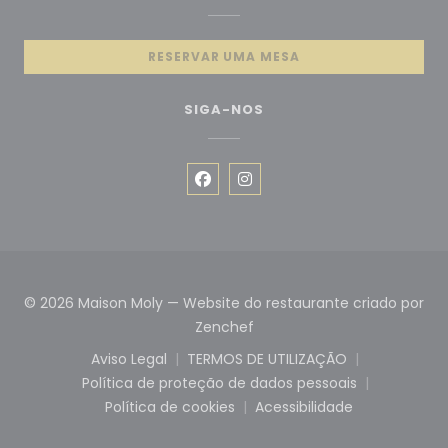
RESERVAR UMA MESA
SIGA-NOS
Facebook ((abre numa nova ja
Instagram ((abre numa no
© 2026 Maison Moly — Website do restaurante criado por
((abre numa nova janela))
Zenchef
Aviso Legal
TERMOS DE UTILIZAÇÃO
((abre numa nova janela))
((abre numa nova janel
Política de proteção de dados pessoais
((abre numa nova janela))
Política de cookies
Acessibilidade
((abre numa nova janela))
((abre numa nova ja