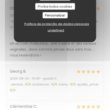
Proíbe todos cookies
Divina
B
Personalizar
2026-08-03
- 12:00 - guests 2
service
:
5
/5
ambience
:
5
/5
menu
:
5
/5
quality_price
:
Política de proteção de dados pessoais
5
/5
undefined
Un accueil chaleureux , une cuisine et des saveurs
originales , donc comme jamais deux sans trois …
nous reviendrons !
Georg
B
2026-08-03
- 19:30 - guests 3
service
:
5
/5
ambience
:
4
/5
menu
:
5
/5
quality_price
:
5
/5
Clémentine
C