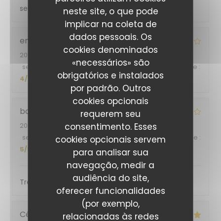
sereine. Une cuisine qui a du goût.
neste site, o que pode
implicar na coleta de
dados pessoais. Os
emma
C
cookies denominados
2026-08-05
- 19:30 - guests 2
«necessários» são
service
:
5
/5
ambience
:
4
/5
menu
:
5
/5
quality_price
:
obrigatórios e instalados
4
/5
por padrão. Outros
cookies opcionais
bouilloux
E
requerem seu
consentimento. Esses
2026-08-05
- 12:00 - guests 3
service
:
5
/5
ambience
:
4
/5
menu
:
4
/5
quality_price
:
cookies opcionais servem
5
/5
para analisar sua
navegação, medir a
audiência do site,
Très bon accueil et service
oferecer funcionalidades
(por exemplo,
Cécile
R
relacionadas às redes