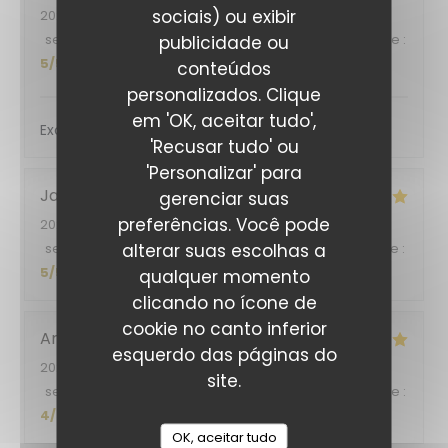
sociais) ou exibir
2026-08-06
- 12:30 - guests 2
service
:
5
/5
ambience
publicidade ou
:
4
/5
menu
:
5
/5
quality_price
:
5
/5
conteúdos
personalizados. Clique
em 'OK, aceitar tudo',
Excellent
'Recusar tudo' ou
'Personalizar' para
Jacqueline
K
gerenciar suas
preferências. Você pode
2026-08-03
- 19:30 - guests 1
alterar suas escolhas a
service
:
5
/5
ambience
:
5
/5
menu
:
5
/5
quality_price
:
5
/5
qualquer momento
clicando no ícone de
cookie no canto inferior
Ana
O
esquerdo das páginas do
2026-08-05
- 19:30 - guests 2
site.
service
:
4
/5
ambience
:
5
/5
menu
:
5
/5
quality_price
:
4
/5
OK, aceitar tudo