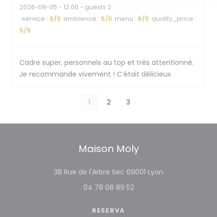
2026-08-05
- 12:00 - guests 2
service
:
5
/5
ambience
:
5
/5
menu
:
5
/5
quality_price
:
5
/5
Cadre super, personnels au top et très attentionné.
Je recommande vivement ! C’était délicieux
1
2
3
Maison Moly
((abre numa no
38 Rue de l'Arbre Sec 69001 Lyon
04 78 08 89 52
RESERVA