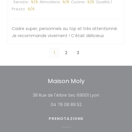
Servizio
:
5
/5
Atmosfera
:
5
/5
Cucina
:
5
/5
Qualità /
Prezzo
:
5
/5
Cadre super, personnels au top et très attentionné.
Je recommande vivement ! C’était délicieux
1
2
3
Maison Moly
((apre una nuov
38 Rue de l'Arbre Sec 69001 Lyon
04 78 08 89 52
PRENOTAZIONE