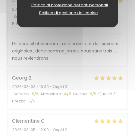
Divina
B
Politica di protezione dei dati personali
2026-08-03
- 12:00 - Ospiti 2
Politica di gestione dei cookie
Servizio
:
5
/5
Atmosfera
:
5
/5
Cucina
:
5
/5
Qualità /
Prezzo
:
5
/5
Un accueil chaleureux , une cuisine et des saveurs
originales , donc comme jamais deux sans trois …
nous reviendrons !
Georg
B
2026-08-03
- 19:30 - Ospiti 3
Servizio
:
5
/5
Atmosfera
:
4
/5
Cucina
:
5
/5
Qualità /
Prezzo
:
5
/5
Clémentine
C
2026-08-05
- 12:00 - Ospiti 2