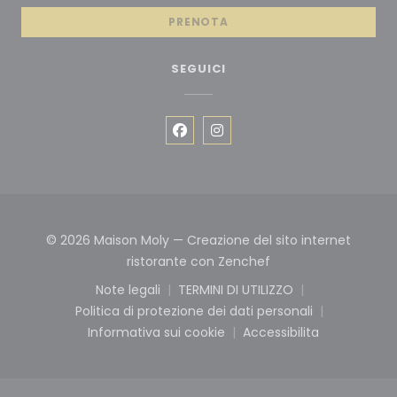
PRENOTA
SEGUICI
Facebook ((apre una nuova fin
Instagram ((apre una nuo
© 2026 Maison Moly — Creazione del sito internet
((apre una nuova fi
ristorante con
Zenchef
Note legali
TERMINI DI UTILIZZO
((apre una nuova finestra))
((apre una nuova finest
Politica di protezione dei dati personali
((apre una nuova finestra))
Informativa sui cookie
Accessibilita
((apre una nuova finestra))
((apre una nuova f