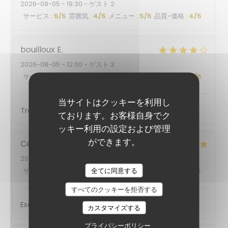
2026-08-05
- 19:30 - ゲスト 2
サービス
:
5
/5
雰囲気
:
4
/5
メニュー
:
5
/5
品質-価格
:
4
/5
bouilloux
E
2026-08-05
- 12:00 - ゲスト 3
サービス
:
5
/5
雰囲気
:
4
/5
メニュー
:
4
/5
品質-価格
:
5
/5
当サイトはクッキーを利用し
Très bon accueil et service
ております。お客様自身でク
ッキー利用の設定および管理
ができます。
Cécile
R
2026-08-06
- 12:30 - ゲスト 2
全てに同意する
サービス
:
5
/5
雰囲気
:
4
/5
メニュー
:
5
/5
品質-価格
:
5
/5
すべてのクッキーを拒否する
Excellent
カスタマイズする
プライバシーポリシー