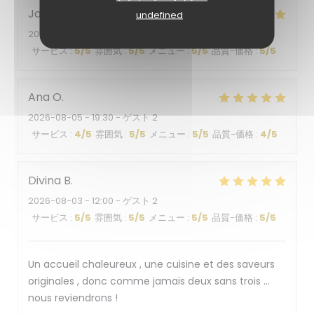
Jacqueline
K
undefined
2026-08-03
- 19:30 - ゲスト 1
サービス
:
5
/5
雰囲気
:
5
/5
メニュー
:
5
/5
品質-価格
:
5
/5
Ana
O
2026-08-05
- 19:30 - ゲスト 2
サービス
:
4
/5
雰囲気
:
5
/5
メニュー
:
5
/5
品質-価格
:
4
/5
Divina
B
2026-08-03
- 12:00 - ゲスト 2
サービス
:
5
/5
雰囲気
:
5
/5
メニュー
:
5
/5
品質-価格
:
5
/5
Un accueil chaleureux , une cuisine et des saveurs
originales , donc comme jamais deux sans trois …
nous reviendrons !