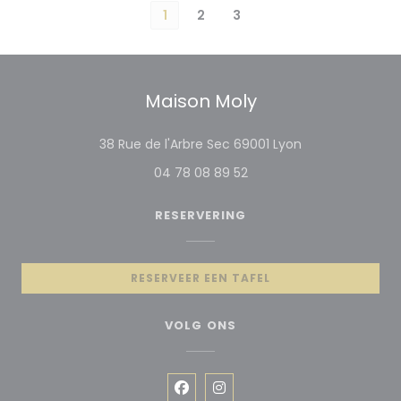
1
2
3
Maison Moly
((opent in een 
38 Rue de l'Arbre Sec 69001 Lyon
04 78 08 89 52
RESERVERING
RESERVEER EEN TAFEL
VOLG ONS
Facebook ((opent in een nieuw
Instagram ((opent in een