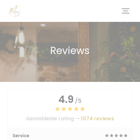
Cookies beheer paneel
Reviews
4.9
/5
Gemiddelde rating —
1074 reviews
Service