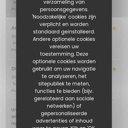
verzameling van
Service
:
5
/5
Atmosfeer
:
5
/5
Keuken
:
5
/5
Kwaliteit /
persoonsgegevens.
Prijs
:
5
/5
'Noodzakelijke' cookies zijn
verplicht en worden
Ana
O
standaard geïnstalleerd.
2026-08-05
- 19:30 - Gasten 2
Andere optionele cookies
Service
:
4
/5
Atmosfeer
:
5
/5
Keuken
:
5
/5
Kwaliteit /
vereisen uw
Prijs
:
4
/5
toestemming. Deze
optionele cookies worden
gebruikt om uw navigatie
Divina
B
te analyseren, het
2026-08-03
- 12:00 - Gasten 2
sitepubliek te meten,
Service
:
5
/5
Atmosfeer
:
5
/5
Keuken
:
5
/5
Kwaliteit /
functies te bieden (bijv.
Prijs
:
5
/5
gerelateerd aan sociale
netwerken) of
Un accueil chaleureux , une cuisine et des saveurs
gepersonaliseerde
originales , donc comme jamais deux sans trois …
advertenties of inhoud
nous reviendrons !