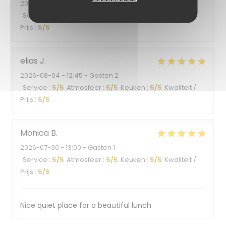
2026-08-04
- 20:00 - Gasten 2
Service
:
5
/5
Atmosfeer
:
5
/5
Keuken
:
5
/5
Kwaliteit /
Prijs
:
5
/5
elias
J
2026-08-04
- 12:45 - Gasten 2
Service
:
5
/5
Atmosfeer
:
5
/5
Keuken
:
5
/5
Kwaliteit /
Prijs
:
5
/5
Monica
B
2026-07-30
- 13:00 - Gasten 1
Service
:
5
/5
Atmosfeer
:
5
/5
Keuken
:
5
/5
Kwaliteit /
Prijs
:
5
/5
Nice quiet place for a beautiful lunch