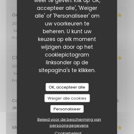
weer te geven. Klik op 'OK,
accepteer alle', 'Weiger
Georg
B
alle' of 'Personaliseer' om
uw voorkeuren te
2026-08-03
- 19:30 - Gasten 3
beheren. U kunt uw
Service
:
5
/5
Atmosfeer
:
4
/5
Keuken
:
5
/5
Kwaliteit /
Prijs
:
5
/5
keuzes op elk moment
wijzigen door op het
cookiepictogram
Clémentine
C
linksonder op de
2026-08-05
- 12:00 - Gasten 2
sitepagina's te klikken.
Service
:
5
/5
Atmosfeer
:
5
/5
Keuken
:
5
/5
Kwaliteit /
Prijs
:
5
/5
OK, accepteer alle
Weiger alle cookies
Cadre super, personnels au top et très attentionné.
Je recommande vivement ! C’était délicieux
Personaliseer
Beleid voor de bescherming van
persoonsgegevens
Marie
M
Cookiebeleid