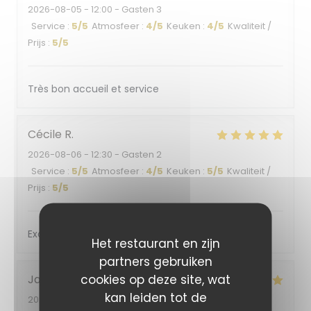
2026-08-05
- 12:00 - Gasten 3
Service
:
5
/5
Atmosfeer
:
4
/5
Keuken
:
4
/5
Kwaliteit /
Prijs
:
5
/5
Très bon accueil et service
Cécile
R
2026-08-06
- 12:30 - Gasten 2
Service
:
5
/5
Atmosfeer
:
4
/5
Keuken
:
5
/5
Kwaliteit /
Prijs
:
5
/5
Excellent
Het restaurant en zijn
partners gebruiken
cookies op deze site, wat
Jacqueline
K
kan leiden tot de
2026-08-03
- 19:30 - Gasten 1