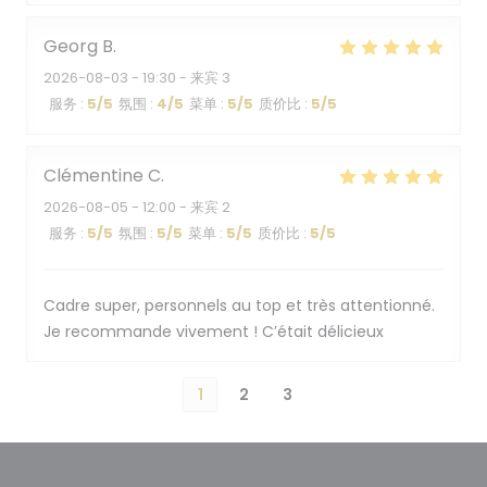
Georg
B
2026-08-03
- 19:30 - 来宾 3
服务
:
5
/5
氛围
:
4
/5
菜单
:
5
/5
质价比
:
5
/5
Clémentine
C
2026-08-05
- 12:00 - 来宾 2
服务
:
5
/5
氛围
:
5
/5
菜单
:
5
/5
质价比
:
5
/5
Cadre super, personnels au top et très attentionné.
Je recommande vivement ! C’était délicieux
1
2
3