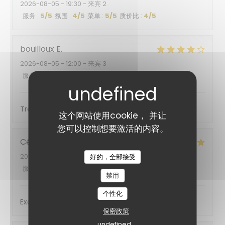
2026-08-05
- 19:30 - 来宾 2
服务
:
5
/5
氛围
:
4
/5
菜单
:
5
/5
质价比
:
4
/5
bouilloux
E
2026-08-05
- 12:00 - 来宾 3
服务
:
5
/5
氛围
:
4
/5
菜单
:
4
/5
质价比
:
5
/5
Très bon accueil et service
这个网站使用cookie， 并让
您可以控制想要激活的内容。
Cécile
R
2026-08-06
- 12:30 - 来宾 2
好的，全部接受
服务
:
5
/5
氛围
:
4
/5
菜单
:
5
/5
质价比
:
5
/5
禁用
个性化
Excellent
保密政策
undefined