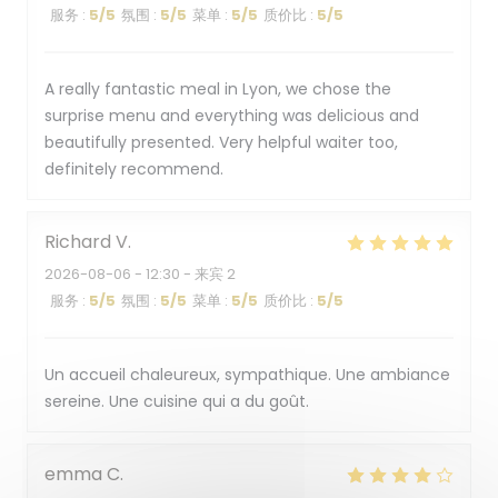
服务
:
5
/5
氛围
:
5
/5
菜单
:
5
/5
质价比
:
5
/5
A really fantastic meal in Lyon, we chose the
surprise menu and everything was delicious and
beautifully presented. Very helpful waiter too,
definitely recommend.
Richard
V
2026-08-06
- 12:30 - 来宾 2
服务
:
5
/5
氛围
:
5
/5
菜单
:
5
/5
质价比
:
5
/5
Un accueil chaleureux, sympathique. Une ambiance
sereine. Une cuisine qui a du goût.
emma
C