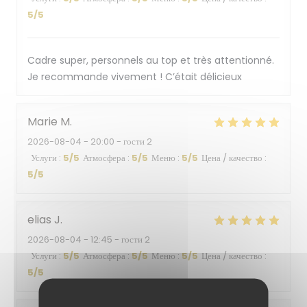
5
/5
Cadre super, personnels au top et très attentionné.
Je recommande vivement ! C’était délicieux
Marie
M
2026-08-04
- 20:00 - гости 2
Услуги
:
5
/5
Атмосфера
:
5
/5
Меню
:
5
/5
Цена / качество
:
5
/5
elias
J
2026-08-04
- 12:45 - гости 2
Услуги
:
5
/5
Атмосфера
:
5
/5
Меню
:
5
/5
Цена / качество
:
5
/5