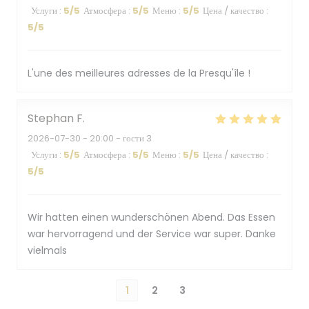
Услуги
:
5
/5
Атмосфера
:
5
/5
Меню
:
5
/5
Цена / качество
:
5
/5
L'une des meilleures adresses de la Presqu'île !
Stephan
F
2026-07-30
- 20:00 - гости 3
Услуги
:
5
/5
Атмосфера
:
5
/5
Меню
:
5
/5
Цена / качество
:
5
/5
Wir hatten einen wunderschönen Abend. Das Essen
war hervorragend und der Service war super. Danke
vielmals
1
2
3