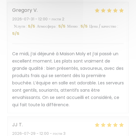
Gregory
V
2026-07-31
- 12:00 - гости 2
Услуги
:
5
/5
Атмосфера
:
5
/5
Меню
:
5
/5
Цена / качество
:
5
/5
Ce midi, j’ai déjeuné à Maison Moly et j’ai passé un
excellent moment. Les plats sont vraiment de
grande qualité : bien présentés, savoureux, avec des
produits frais qui se sentent dès la première
bouchée. L’équipe en salle est adorable. Les serveurs
sont gentils, souriants, attentifs sans être
envahissants. On se sent accueilli et considéré, ce
qui fait toute la différence.
JJ
T
2026-07-29
- 12:00 - гости 3