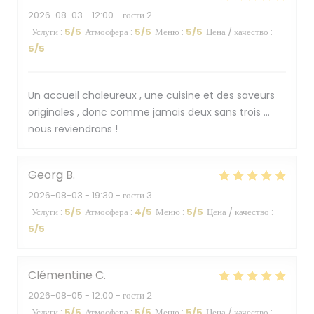
2026-08-03
- 12:00 - гости 2
Услуги
:
5
/5
Атмосфера
:
5
/5
Меню
:
5
/5
Цена / качество
:
5
/5
Un accueil chaleureux , une cuisine et des saveurs
originales , donc comme jamais deux sans trois …
nous reviendrons !
Georg
B
2026-08-03
- 19:30 - гости 3
Услуги
:
5
/5
Атмосфера
:
4
/5
Меню
:
5
/5
Цена / качество
:
5
/5
Clémentine
C
2026-08-05
- 12:00 - гости 2
Услуги
:
5
/5
Атмосфера
:
5
/5
Меню
:
5
/5
Цена / качество
: