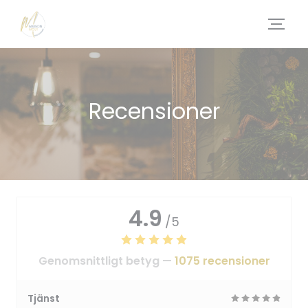
Cookie- hanteringspanel
Recensioner
4.9
/5
Genomsnittligt betyg —
1075 recensioner
Tjänst