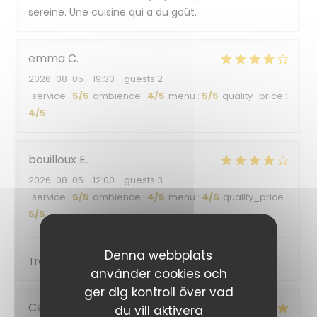
sereine. Une cuisine qui a du goût.
emma
C
2026-08-05
- 19:30 - guests 2
service
:
5
/5
ambience
:
4
/5
menu
:
5
/5
quality_price
:
4
/5
bouilloux
E
2026-08-05
- 12:00 - guests 3
service
:
5
/5
ambience
:
4
/5
menu
:
4
/5
quality_price
:
5
/5
Denna webbplats
Très bon accueil et service
använder cookies och
ger dig kontroll över vad
Cécile
R
du vill aktivera