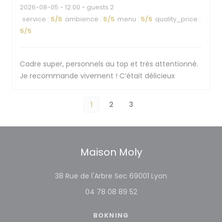
2026-08-05
- 12:00 - guests 2
service
:
5
/5
ambience
:
5
/5
menu
:
5
/5
quality_price
:
5
/5
Cadre super, personnels au top et très attentionné.
Je recommande vivement ! C’était délicieux
1
2
3
Maison Moly
((öppnas i ett n
38 Rue de l'Arbre Sec 69001 Lyon
04 78 08 89 52
BOKNING