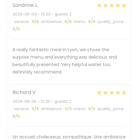
Sandrine
L
2026-08-04
- 19:30 - guests 2
service
:
5
/5
ambience
:
5
/5
menu
:
5
/5
quality_price
:
5
/5
A really fantastic meal in Lyon, we chose the
surprise menu and everything was delicious and
beautifully presented. Very helpful waiter too,
definitely recommend.
Richard
V
2026-08-06
- 12:30 - guests 2
service
:
5
/5
ambience
:
5
/5
menu
:
5
/5
quality_price
:
5
/5
Un accueil chaleureux, sympathique. Une ambiance