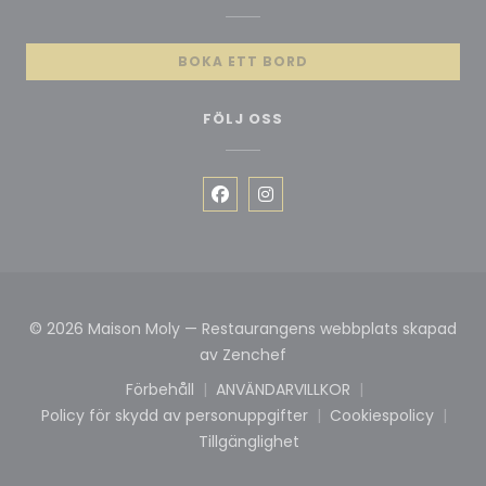
BOKA ETT BORD
FÖLJ OSS
Facebook ((öppnas i ett nytt f
Instagram ((öppnas i ett 
© 2026 Maison Moly — Restaurangens webbplats skapad
((öppnas i ett nytt fönste
av
Zenchef
Förbehåll
ANVÄNDARVILLKOR
((öppnas i ett nytt fönster))
((öppnas i ett nytt fönst
Policy för skydd av personuppgifter
Cookiespolicy
((öppnas i ett nytt fönster))
((öppnas i e
Tillgänglighet
((öppnas i ett nytt fönster))